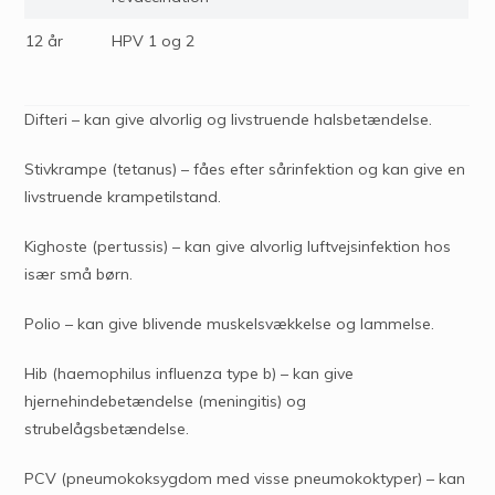
12 år
HPV 1 og 2
Difteri – kan give alvorlig og livstruende halsbetændelse.
Stivkrampe (tetanus) – fåes efter sårinfektion og kan give en
livstruende krampetilstand.
Kighoste (pertussis) – kan give alvorlig luftvejsinfektion hos
især små børn.
Polio – kan give blivende muskelsvækkelse og lammelse.
Hib (haemophilus influenza type b) – kan give
hjernehindebetændelse (meningitis) og
strubelågsbetændelse.
PCV (pneumokoksygdom med visse pneumokoktyper) – kan