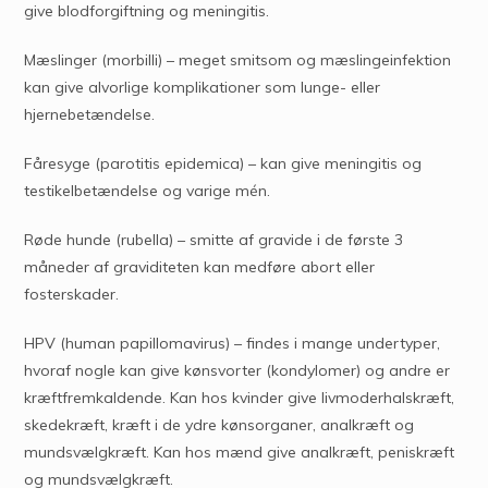
give blodforgiftning og meningitis.
Mæslinger (morbilli) – meget smitsom og mæslingeinfektion
kan give alvorlige komplikationer som lunge- eller
hjernebetændelse.
Fåresyge (parotitis epidemica) – kan give meningitis og
testikelbetændelse og varige mén.
Røde hunde (rubella) – smitte af gravide i de første 3
måneder af graviditeten kan medføre abort eller
fosterskader.
HPV (human papillomavirus) – findes i mange undertyper,
hvoraf nogle kan give kønsvorter (kondylomer) og andre er
kræftfremkaldende. Kan hos kvinder give livmoderhalskræft,
skedekræft, kræft i de ydre kønsorganer, analkræft og
mundsvælgkræft. Kan hos mænd give analkræft, peniskræft
og mundsvælgkræft.