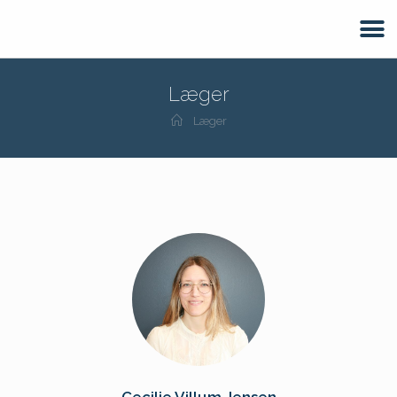
Læger
Læger