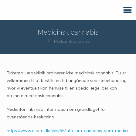
Medicinsk cannabis
Medicinsk cannabis
Birkerød Lægeklinik ordinerer ikke medicinsk cannabis. Du er
velkommen til at bestille en tid angående smertebehandling,
hvor vi eventuelt kan henvise til en speciallæge, der kan
ordinere medicinsk cannabis.
Nedenfor link med information om grundlaget for
ovenstående beslutning.
https://www.dsam.dk/files/55/info_om_cannabis_som_medici