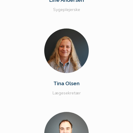
Line Andersen
Sygeplejerske
Tina Olsen
Lægesekretær